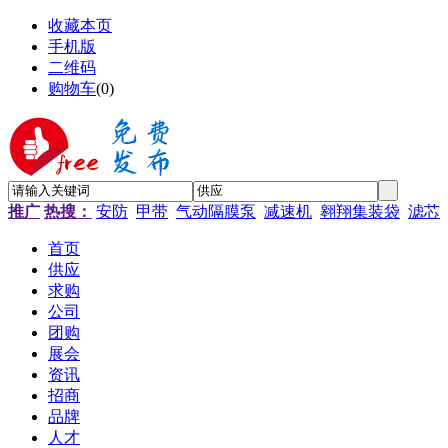
收藏本页
手机版
二维码
购物车
(
0
)
推广
热搜：
安防
甲带
气动隔膜泵
减速机
翱翔集装袋
滤芯
首页
供应
求购
公司
团购
展会
资讯
招商
品牌
人才