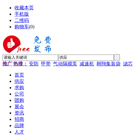
收藏本页
手机版
二维码
购物车
(
0
)
推广
热搜：
安防
甲带
气动隔膜泵
减速机
翱翔集装袋
滤芯
首页
供应
求购
公司
团购
展会
资讯
招商
品牌
人才