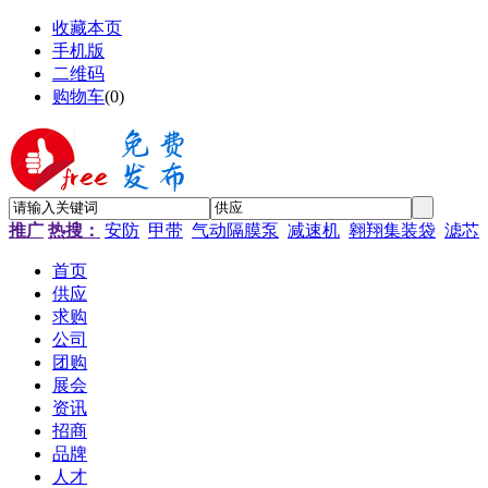
收藏本页
手机版
二维码
购物车
(
0
)
推广
热搜：
安防
甲带
气动隔膜泵
减速机
翱翔集装袋
滤芯
首页
供应
求购
公司
团购
展会
资讯
招商
品牌
人才