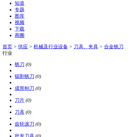
知道
专题
图库
视频
下载
商圈
首页
>
供应
>
机械及行业设备
>
刀具、夹具
>
合金铣刀
行业
铣刀
(0)
锯割铣刀
(0)
成形刨刀
(0)
刀片
(0)
刀具
(0)
齿轮滚刀
(0)
批发刀具
(0)