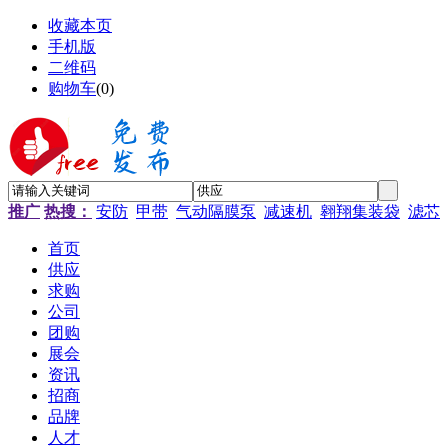
收藏本页
手机版
二维码
购物车
(
0
)
推广
热搜：
安防
甲带
气动隔膜泵
减速机
翱翔集装袋
滤芯
首页
供应
求购
公司
团购
展会
资讯
招商
品牌
人才