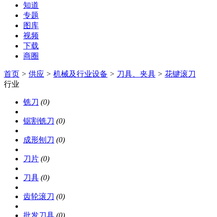
知道
专题
图库
视频
下载
商圈
首页
>
供应
>
机械及行业设备
>
刀具、夹具
>
花键滚刀
行业
铣刀
(0)
锯割铣刀
(0)
成形刨刀
(0)
刀片
(0)
刀具
(0)
齿轮滚刀
(0)
批发刀具
(0)