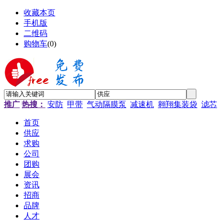
收藏本页
手机版
二维码
购物车
(
0
)
推广
热搜：
安防
甲带
气动隔膜泵
减速机
翱翔集装袋
滤芯
首页
供应
求购
公司
团购
展会
资讯
招商
品牌
人才