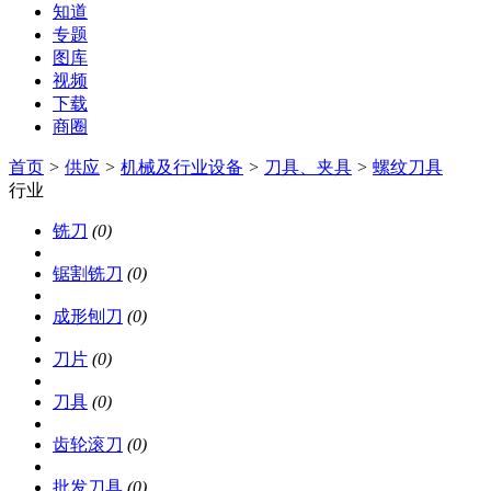
知道
专题
图库
视频
下载
商圈
首页
>
供应
>
机械及行业设备
>
刀具、夹具
>
螺纹刀具
行业
铣刀
(0)
锯割铣刀
(0)
成形刨刀
(0)
刀片
(0)
刀具
(0)
齿轮滚刀
(0)
批发刀具
(0)