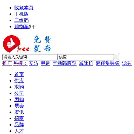
收藏本页
手机版
二维码
购物车
(
0
)
推广
热搜：
安防
甲带
气动隔膜泵
减速机
翱翔集装袋
滤芯
首页
供应
求购
公司
团购
展会
资讯
招商
品牌
人才