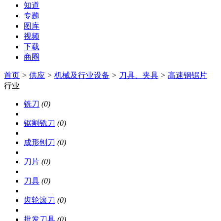
知道
专题
图库
视频
下载
商圈
首页
>
供应
>
机械及行业设备
>
刀具、夹具
>
高速钢锯片
行业
铣刀
(0)
锯割铣刀
(0)
成形刨刀
(0)
刀片
(0)
刀具
(0)
齿轮滚刀
(0)
批发刀具
(0)