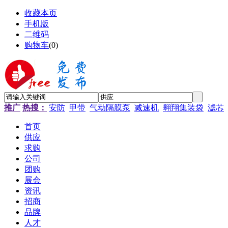
收藏本页
手机版
二维码
购物车
(
0
)
推广
热搜：
安防
甲带
气动隔膜泵
减速机
翱翔集装袋
滤芯
首页
供应
求购
公司
团购
展会
资讯
招商
品牌
人才