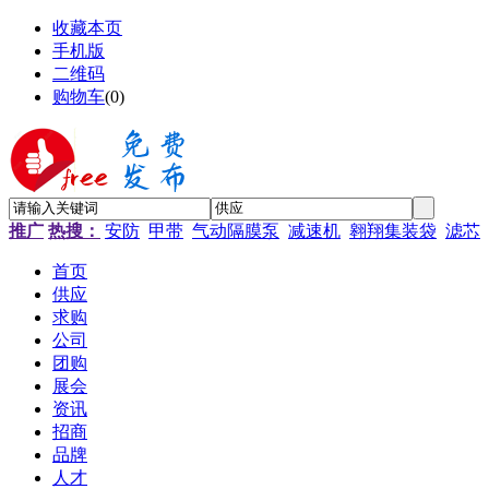
收藏本页
手机版
二维码
购物车
(
0
)
推广
热搜：
安防
甲带
气动隔膜泵
减速机
翱翔集装袋
滤芯
首页
供应
求购
公司
团购
展会
资讯
招商
品牌
人才