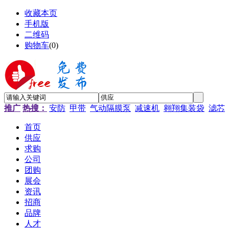
收藏本页
手机版
二维码
购物车
(
0
)
推广
热搜：
安防
甲带
气动隔膜泵
减速机
翱翔集装袋
滤芯
首页
供应
求购
公司
团购
展会
资讯
招商
品牌
人才