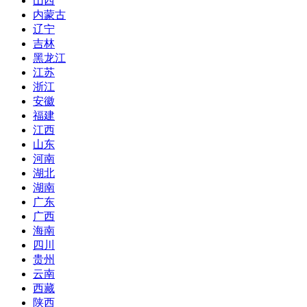
山西
内蒙古
辽宁
吉林
黑龙江
江苏
浙江
安徽
福建
江西
山东
河南
湖北
湖南
广东
广西
海南
四川
贵州
云南
西藏
陕西