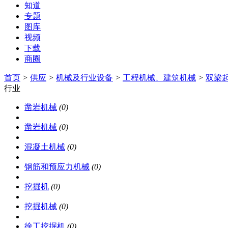
知道
专题
图库
视频
下载
商圈
首页
>
供应
>
机械及行业设备
>
工程机械、建筑机械
>
双梁
行业
凿岩机械
(0)
凿岩机械
(0)
混凝土机械
(0)
钢筋和预应力机械
(0)
挖掘机
(0)
挖掘机械
(0)
徐工挖掘机
(0)