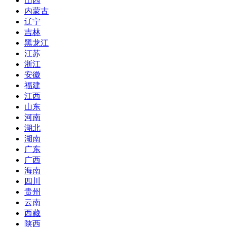
山西
内蒙古
辽宁
吉林
黑龙江
江苏
浙江
安徽
福建
江西
山东
河南
湖北
湖南
广东
广西
海南
四川
贵州
云南
西藏
陕西