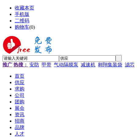
收藏本页
手机版
二维码
购物车
(
0
)
推广
热搜：
安防
甲带
气动隔膜泵
减速机
翱翔集装袋
滤芯
首页
供应
求购
公司
团购
展会
资讯
招商
品牌
人才