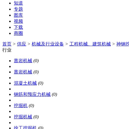
知道
专题
图库
视频
下载
商圈
首页
>
供应
>
机械及行业设备
>
工程机械、建筑机械
>
神钢
行业
凿岩机械
(0)
凿岩机械
(0)
混凝土机械
(0)
钢筋和预应力机械
(0)
挖掘机
(0)
挖掘机械
(0)
徐工挖掘机
(0)