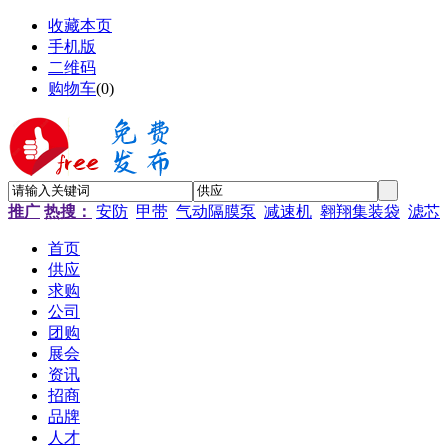
收藏本页
手机版
二维码
购物车
(
0
)
推广
热搜：
安防
甲带
气动隔膜泵
减速机
翱翔集装袋
滤芯
首页
供应
求购
公司
团购
展会
资讯
招商
品牌
人才