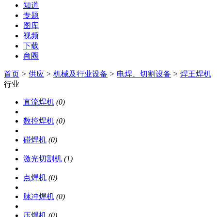
知道
专题
图库
视频
下载
商圈
首页
>
供应
>
机械及行业设备
>
电焊、切割设备
>
焊王焊机
行业
直流焊机
(0)
数控焊机
(0)
碰焊机
(0)
激光切割机
(1)
点焊机
(0)
脉冲焊机
(0)
压焊机
(0)