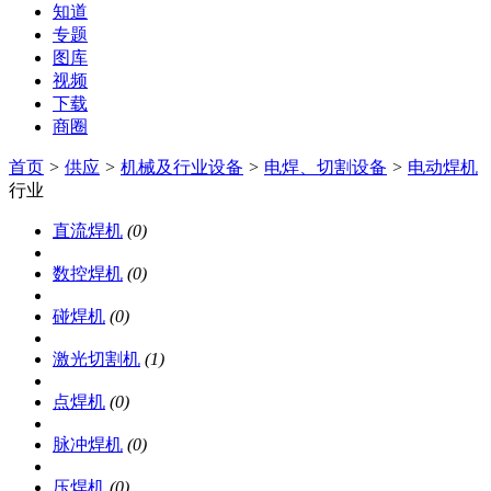
知道
专题
图库
视频
下载
商圈
首页
>
供应
>
机械及行业设备
>
电焊、切割设备
>
电动焊机
行业
直流焊机
(0)
数控焊机
(0)
碰焊机
(0)
激光切割机
(1)
点焊机
(0)
脉冲焊机
(0)
压焊机
(0)