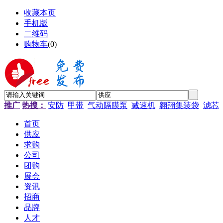
收藏本页
手机版
二维码
购物车
(
0
)
推广
热搜：
安防
甲带
气动隔膜泵
减速机
翱翔集装袋
滤芯
首页
供应
求购
公司
团购
展会
资讯
招商
品牌
人才