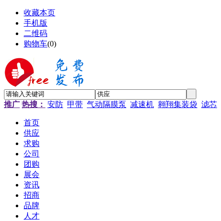
收藏本页
手机版
二维码
购物车
(
0
)
推广
热搜：
安防
甲带
气动隔膜泵
减速机
翱翔集装袋
滤芯
首页
供应
求购
公司
团购
展会
资讯
招商
品牌
人才