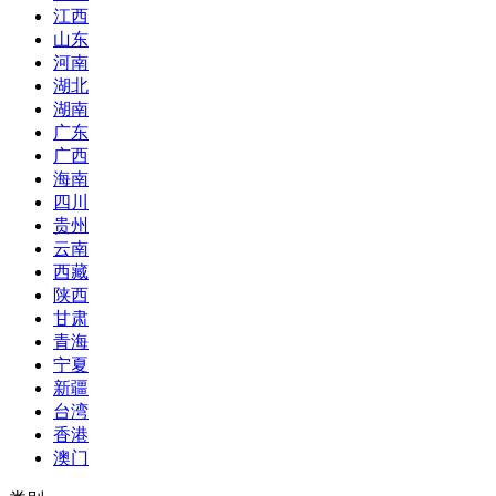
江西
山东
河南
湖北
湖南
广东
广西
海南
四川
贵州
云南
西藏
陕西
甘肃
青海
宁夏
新疆
台湾
香港
澳门