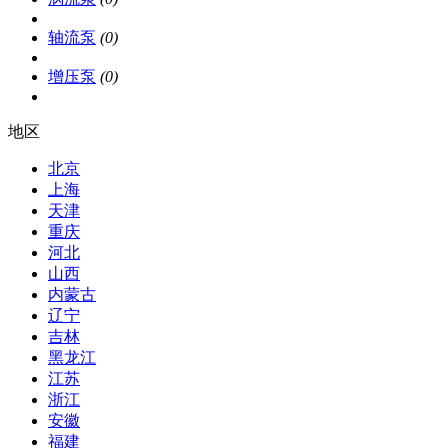
轴流泵
(0)
增压泵
(0)
地区
北京
上海
天津
重庆
河北
山西
内蒙古
辽宁
吉林
黑龙江
江苏
浙江
安徽
福建