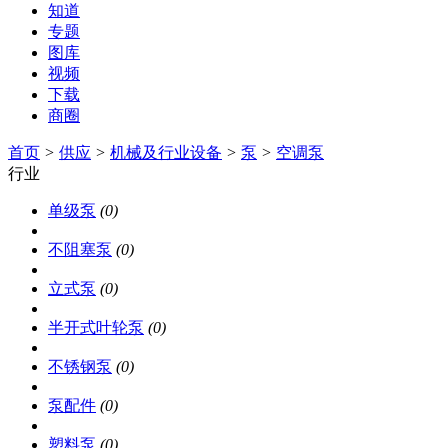
知道
专题
图库
视频
下载
商圈
首页
>
供应
>
机械及行业设备
>
泵
>
空调泵
行业
单级泵
(0)
不阻塞泵
(0)
立式泵
(0)
半开式叶轮泵
(0)
不锈钢泵
(0)
泵配件
(0)
塑料泵
(0)