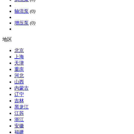
轴流泵
(0)
增压泵
(0)
地区
北京
上海
天津
重庆
河北
山西
内蒙古
辽宁
吉林
黑龙江
江苏
浙江
安徽
福建