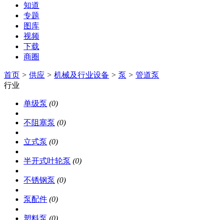
知道
专题
图库
视频
下载
商圈
首页
>
供应
>
机械及行业设备
>
泵
>
管道泵
行业
单级泵
(0)
不阻塞泵
(0)
立式泵
(0)
半开式叶轮泵
(0)
不锈钢泵
(0)
泵配件
(0)
塑料泵
(0)