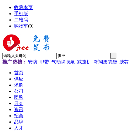
收藏本页
手机版
二维码
购物车
(
0
)
推广
热搜：
安防
甲带
气动隔膜泵
减速机
翱翔集装袋
滤芯
首页
供应
求购
公司
团购
展会
资讯
招商
品牌
人才