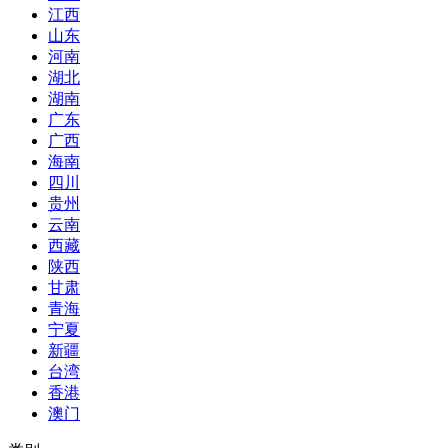
江西
山东
河南
湖北
湖南
广东
广西
海南
四川
贵州
云南
西藏
陕西
甘肃
青海
宁夏
新疆
台湾
香港
澳门