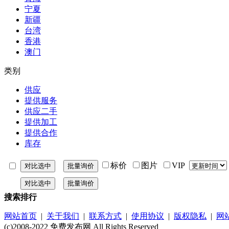
宁夏
新疆
台湾
香港
澳门
类别
供应
提供服务
供应二手
提供加工
提供合作
库存
标价
图片
VIP
搜索排行
网站首页
|
关于我们
|
联系方式
|
使用协议
|
版权隐私
|
网
(c)2008-2022 免费发布网 All Rights Reserved