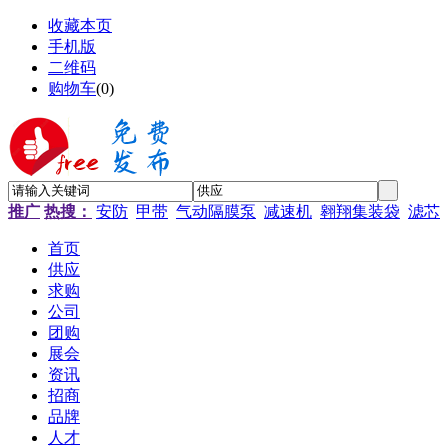
收藏本页
手机版
二维码
购物车
(
0
)
推广
热搜：
安防
甲带
气动隔膜泵
减速机
翱翔集装袋
滤芯
首页
供应
求购
公司
团购
展会
资讯
招商
品牌
人才