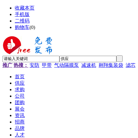
收藏本页
手机版
二维码
购物车
(
0
)
推广
热搜：
安防
甲带
气动隔膜泵
减速机
翱翔集装袋
滤芯
首页
供应
求购
公司
团购
展会
资讯
招商
品牌
人才