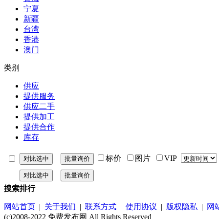
宁夏
新疆
台湾
香港
澳门
类别
供应
提供服务
供应二手
提供加工
提供合作
库存
标价
图片
VIP
搜索排行
网站首页
|
关于我们
|
联系方式
|
使用协议
|
版权隐私
|
网
(c)2008-2022 免费发布网 All Rights Reserved