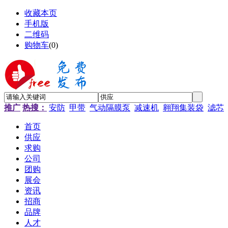
收藏本页
手机版
二维码
购物车
(
0
)
推广
热搜：
安防
甲带
气动隔膜泵
减速机
翱翔集装袋
滤芯
首页
供应
求购
公司
团购
展会
资讯
招商
品牌
人才