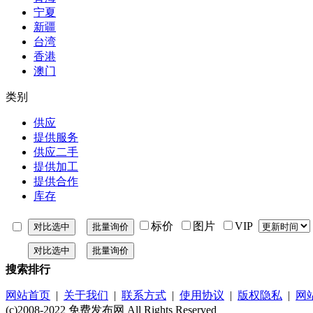
宁夏
新疆
台湾
香港
澳门
类别
供应
提供服务
供应二手
提供加工
提供合作
库存
标价
图片
VIP
搜索排行
网站首页
|
关于我们
|
联系方式
|
使用协议
|
版权隐私
|
网
(c)2008-2022 免费发布网 All Rights Reserved