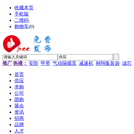
收藏本页
手机版
二维码
购物车
(
0
)
推广
热搜：
安防
甲带
气动隔膜泵
减速机
翱翔集装袋
滤芯
首页
供应
求购
公司
团购
展会
资讯
招商
品牌
人才