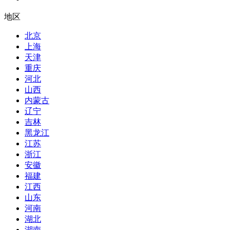
地区
北京
上海
天津
重庆
河北
山西
内蒙古
辽宁
吉林
黑龙江
江苏
浙江
安徽
福建
江西
山东
河南
湖北
湖南