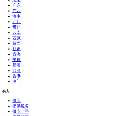
广东
广西
海南
四川
贵州
云南
西藏
陕西
甘肃
青海
宁夏
新疆
台湾
香港
澳门
类别
供应
提供服务
供应二手