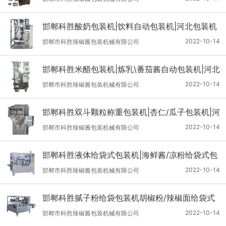
邯郸科胜酸奶包装机|饮料自动包装机|河北包装机
2022-10-14
邯郸市科胜辣椒酱包装机械有限公司
邯郸科胜米醋包装机|炼乳\番茄酱自动包装机|河北
包装机
2022-10-14
邯郸市科胜辣椒酱包装机械有限公司
邯郸科胜双斗颗粒称重包装机|杏仁/瓜子包装机|河
北包装机
2022-10-14
邯郸市科胜辣椒酱包装机械有限公司
邯郸科胜液体给袋式包装机|海鲜酱/凉粉给袋式包
装机河北包装机
2022-10-14
邯郸市科胜辣椒酱包装机械有限公司
邯郸科胜腻子粉给袋包装机胡椒粉/辣椒面给袋式
包装机河北包装机
2022-10-14
邯郸市科胜辣椒酱包装机械有限公司