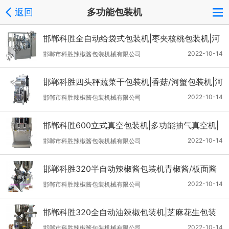
返回
多功能包装机
邯郸科胜全自动给袋式包装机|枣夹核桃包装机|河
北包装机
2022-10-14
邯郸市科胜辣椒酱包装机械有限公司
邯郸科胜四头秤蔬菜干包装机|香菇/河蟹包装机|河
北包装机
2022-10-14
邯郸市科胜辣椒酱包装机械有限公司
邯郸科胜600立式真空包装机|多功能抽气真空机|
河北包装机
2022-10-14
邯郸市科胜辣椒酱包装机械有限公司
邯郸科胜320半自动辣椒酱包装机青椒酱/板面酱
包装河北包装机
2022-10-14
邯郸市科胜辣椒酱包装机械有限公司
邯郸科胜320全自动油辣椒包装机|芝麻花生包装
机|河北包装机
2022-10-14
邯郸市科胜辣椒酱包装机械有限公司