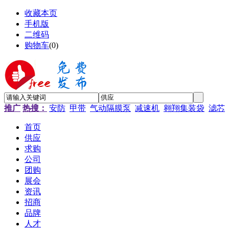
收藏本页
手机版
二维码
购物车
(
0
)
推广
热搜：
安防
甲带
气动隔膜泵
减速机
翱翔集装袋
滤芯
首页
供应
求购
公司
团购
展会
资讯
招商
品牌
人才