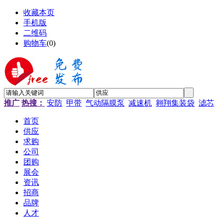
收藏本页
手机版
二维码
购物车
(
0
)
推广
热搜：
安防
甲带
气动隔膜泵
减速机
翱翔集装袋
滤芯
首页
供应
求购
公司
团购
展会
资讯
招商
品牌
人才