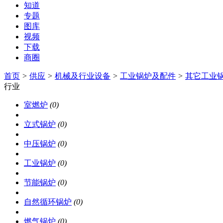
知道
专题
图库
视频
下载
商圈
首页
>
供应
>
机械及行业设备
>
工业锅炉及配件
>
其它工业
行业
室燃炉
(0)
立式锅炉
(0)
中压锅炉
(0)
工业锅炉
(0)
节能锅炉
(0)
自然循环锅炉
(0)
燃气锅炉
(0)