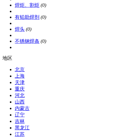
焊炬、割炬
(0)
有铅助焊剂
(0)
焊头
(0)
不锈钢焊条
(0)
地区
北京
上海
天津
重庆
河北
山西
内蒙古
辽宁
吉林
黑龙江
江苏