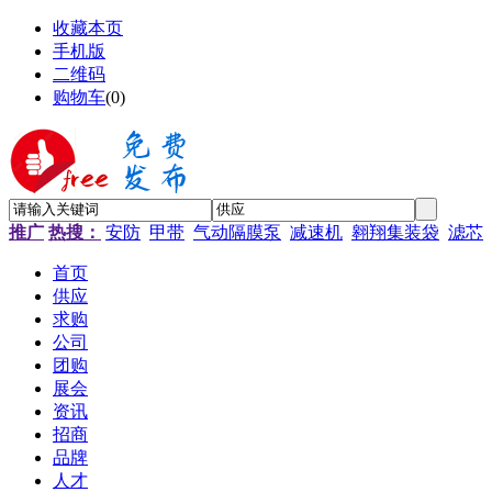
收藏本页
手机版
二维码
购物车
(
0
)
推广
热搜：
安防
甲带
气动隔膜泵
减速机
翱翔集装袋
滤芯
首页
供应
求购
公司
团购
展会
资讯
招商
品牌
人才