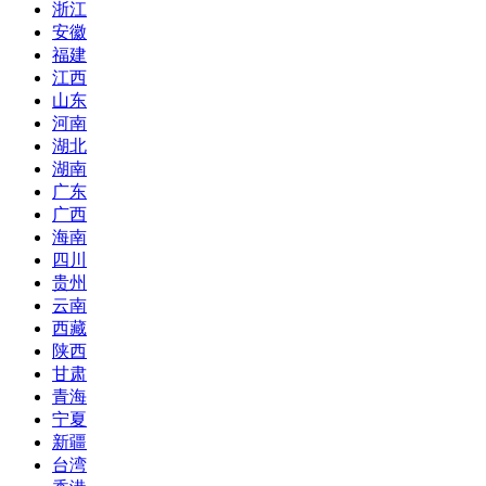
浙江
安徽
福建
江西
山东
河南
湖北
湖南
广东
广西
海南
四川
贵州
云南
西藏
陕西
甘肃
青海
宁夏
新疆
台湾