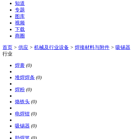
知道
专题
图库
视频
下载
商圈
首页
>
供应
>
机械及行业设备
>
焊接材料与附件
>
吸锡器
行业
焊膏
(0)
堆焊焊条
(0)
焊粉
(0)
烙铁头
(0)
电焊钳
(0)
吸锡器
(0)
助焊笔
(0)