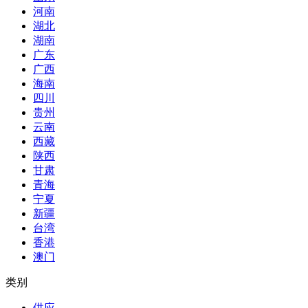
河南
湖北
湖南
广东
广西
海南
四川
贵州
云南
西藏
陕西
甘肃
青海
宁夏
新疆
台湾
香港
澳门
类别
供应