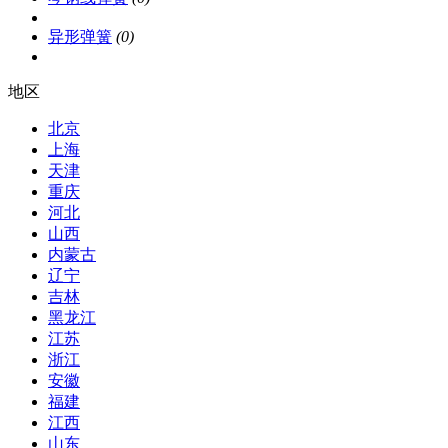
异形弹簧
(0)
地区
北京
上海
天津
重庆
河北
山西
内蒙古
辽宁
吉林
黑龙江
江苏
浙江
安徽
福建
江西
山东