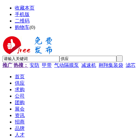
收藏本页
手机版
二维码
购物车
(
0
)
推广
热搜：
安防
甲带
气动隔膜泵
减速机
翱翔集装袋
滤芯
首页
供应
求购
公司
团购
展会
资讯
招商
品牌
人才