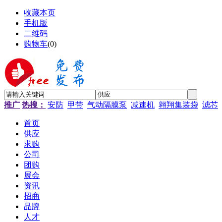
收藏本页
手机版
二维码
购物车
(
0
)
推广
热搜：
安防
甲带
气动隔膜泵
减速机
翱翔集装袋
滤芯
首页
供应
求购
公司
团购
展会
资讯
招商
品牌
人才