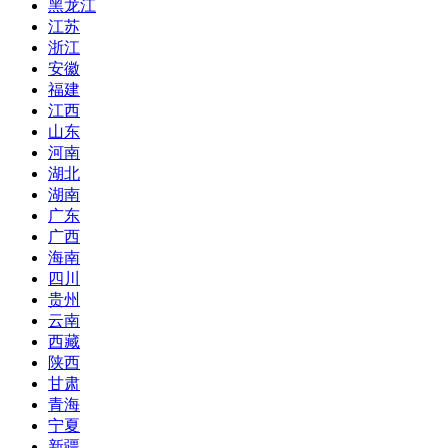
黑龙江
江苏
浙江
安徽
福建
江西
山东
河南
湖北
湖南
广东
广西
海南
四川
贵州
云南
西藏
陕西
甘肃
青海
宁夏
新疆