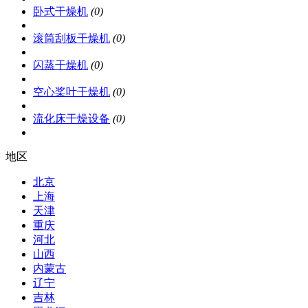
卧式干燥机
(0)
滚筒刮板干燥机
(0)
闪蒸干燥机
(0)
空心桨叶干燥机
(0)
流化床干燥设备
(0)
地区
北京
上海
天津
重庆
河北
山西
内蒙古
辽宁
吉林