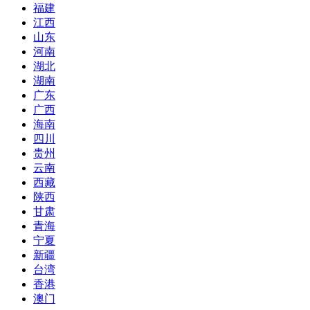
福建
江西
山东
河南
湖北
湖南
广东
广西
海南
四川
贵州
云南
西藏
陕西
甘肃
青海
宁夏
新疆
台湾
香港
澳门