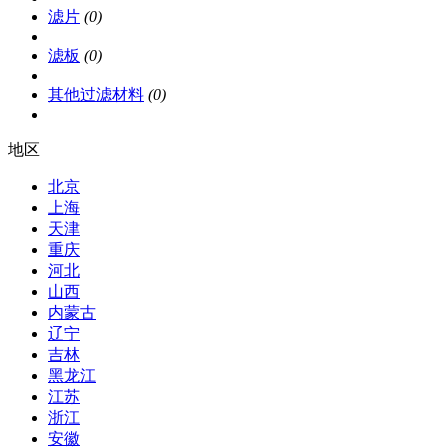
滤片
(0)
滤板
(0)
其他过滤材料
(0)
地区
北京
上海
天津
重庆
河北
山西
内蒙古
辽宁
吉林
黑龙江
江苏
浙江
安徽