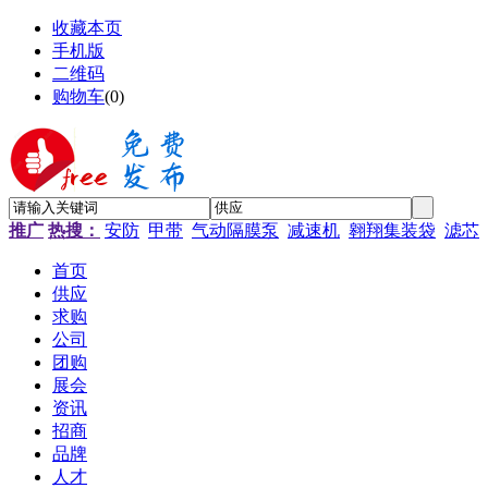
收藏本页
手机版
二维码
购物车
(
0
)
推广
热搜：
安防
甲带
气动隔膜泵
减速机
翱翔集装袋
滤芯
首页
供应
求购
公司
团购
展会
资讯
招商
品牌
人才