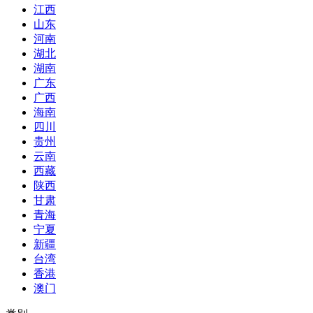
江西
山东
河南
湖北
湖南
广东
广西
海南
四川
贵州
云南
西藏
陕西
甘肃
青海
宁夏
新疆
台湾
香港
澳门