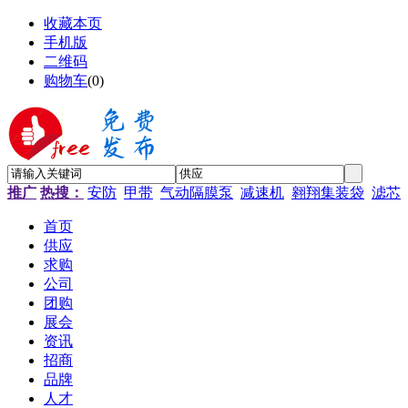
收藏本页
手机版
二维码
购物车
(
0
)
推广
热搜：
安防
甲带
气动隔膜泵
减速机
翱翔集装袋
滤芯
首页
供应
求购
公司
团购
展会
资讯
招商
品牌
人才