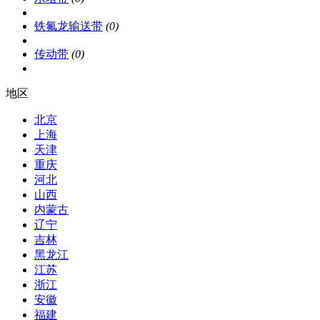
铁氟龙输送带
(0)
传动带
(0)
地区
北京
上海
天津
重庆
河北
山西
内蒙古
辽宁
吉林
黑龙江
江苏
浙江
安徽
福建