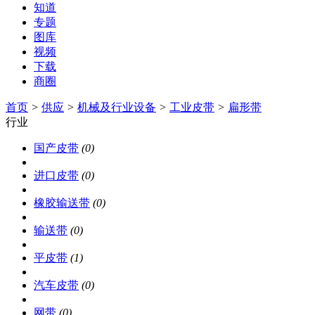
知道
专题
图库
视频
下载
商圈
首页
>
供应
>
机械及行业设备
>
工业皮带
>
扁形带
行业
国产皮带
(0)
进口皮带
(0)
橡胶输送带
(0)
输送带
(0)
平皮带
(1)
汽车皮带
(0)
网带
(0)