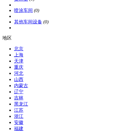
喷涂车间
(0)
其他车间设备
(0)
地区
北京
上海
天津
重庆
河北
山西
内蒙古
辽宁
吉林
黑龙江
江苏
浙江
安徽
福建