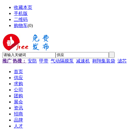
收藏本页
手机版
二维码
购物车
(
0
)
推广
热搜：
安防
甲带
气动隔膜泵
减速机
翱翔集装袋
滤芯
首页
供应
求购
公司
团购
展会
资讯
招商
品牌
人才