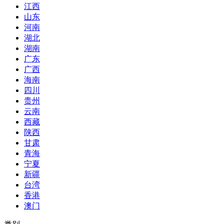
江西
山东
河南
湖北
湖南
广东
广西
海南
四川
贵州
云南
西藏
陕西
甘肃
青海
宁夏
新疆
台湾
香港
澳门