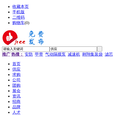
收藏本页
手机版
二维码
购物车
(
0
)
推广
热搜：
安防
甲带
气动隔膜泵
减速机
翱翔集装袋
滤芯
首页
供应
求购
公司
团购
展会
资讯
招商
品牌
人才