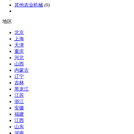
其他农业机械
(0)
地区
北京
上海
天津
重庆
河北
山西
内蒙古
辽宁
吉林
黑龙江
江苏
浙江
安徽
福建
江西
山东
河南