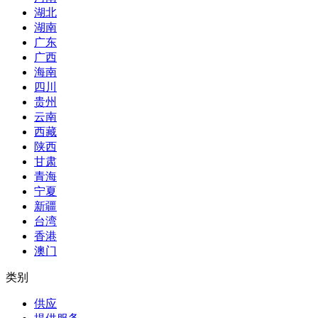
湖北
湖南
广东
广西
海南
四川
贵州
云南
西藏
陕西
甘肃
青海
宁夏
新疆
台湾
香港
澳门
类别
供应