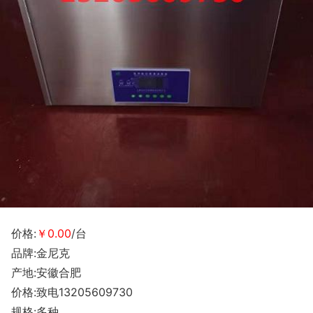
价格:
￥0.00
/台
品牌:金尼克
产地:安徽合肥
价格:致电13205609730
规格:多种