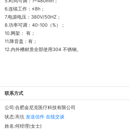
5.时间可调：1~480min；
6.连续工作：≤8h；
7.电源电压：380V/50HZ；
8.功率可调：40-100（%）；
10.网架： 有；
11.降音盖：有；
12.内外槽材质全部使用304 不锈钢。
联系方式
公司:
合肥金尼克医疗科技有限公司
状态:
离线
发送信件
在线交谈
姓名:何经理(女士)