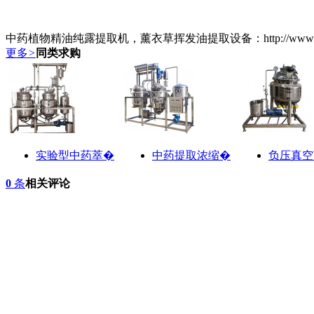
中药植物精油纯露提取机，薰衣草挥发油提取设备：http://www.food-mac
更多
>
同类求购
实验型中药萃�
中药提取浓缩�
负压真空
0
条
相关评论