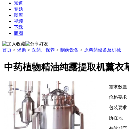
知道
专题
图库
视频
下载
商圈
首页
>
求购
>
医药、保养
>
制药设备
>
原料药设备及机械
中药植物精油纯露提取机薰衣
需求数量
价格要求
包装要求
所在地：
有效期至