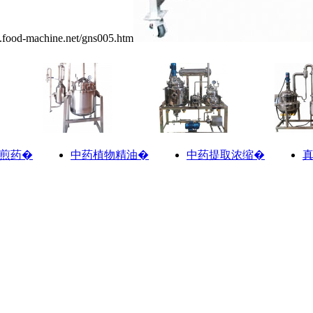
hine.net/gns005.htm
煎药�
中药植物精油�
中药提取浓缩�