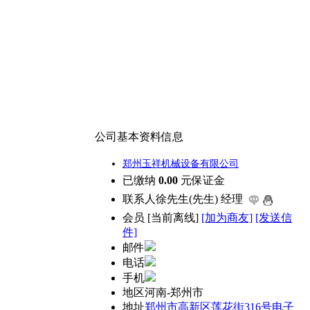
公司基本资料信息
郑州玉祥机械设备有限公司
已缴纳
0.00
元保证金
联系人
徐先生(先生) 经理
会员
[
当前离线
]
[加为商友]
[发送信
件]
邮件
电话
手机
地区
河南-郑州市
地址
郑州市高新区莲花街316号电子