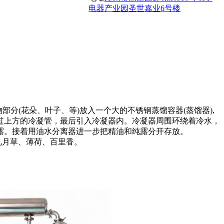
电器产业园圣世嘉业6号楼
分(花朵、叶子、等)放入一个大的不锈钢蒸馏容器(蒸馏器),
过上方的冷凝管，最后引入冷凝器内。冷凝器周围环绕着冷水，
露。接着用油水分离器进一步把精油和纯露分开存放。
见月草、薄荷、百里香。