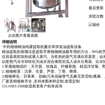
最后更新
浏览次数
点击图片查看原图
详细说明
中药植物精油纯露提取机薰衣草挥发油提取设备
精油提取的蒸馏法是提取芳香植物精油最常用的方法，90%的芳
在容器底部加热或通入蒸汽。当炙热的蒸气充满在容器里，会
以使慈汽冷冷却转化为油水混合液然后流入油水分离器。比水
1:常规植物花叶：天竺葵、玫瑰花、柠檬香脂、桂花洋甘菊、
2: 植物根茎：沉香、生姜、芦荟、丁香、檀香。
3:植物果实：百香果、花椒(只有花椒香气无麻无苦涩味)蓖麻
厂家直销规格齐全 ,支持来图来样定制,按需定制
131-0383-3308欢迎新老客户前来咨询