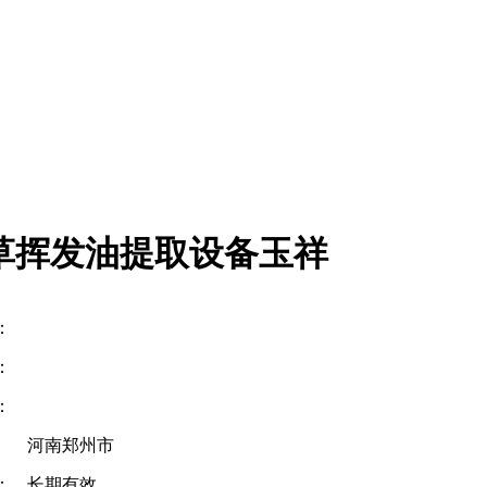
草挥发油提取设备玉祥
：
：
：
河南郑州市
：
长期有效