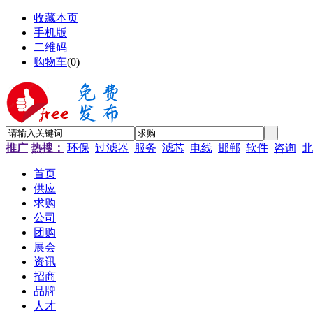
收藏本页
手机版
二维码
购物车
(
0
)
推广
热搜：
环保
过滤器
服务
滤芯
电线
邯郸
软件
咨询
北
首页
供应
求购
公司
团购
展会
资讯
招商
品牌
人才