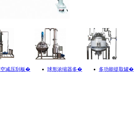
真空减压刮板�
球形浓缩器多�
多功能提取罐�