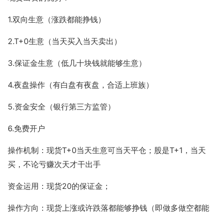
1.
双向生意（涨跌都能挣钱）
2.T+0
生意（当天买入当天卖出）
3.
保证金生意（低几十块钱就能够生意）
4.
夜盘操作（有白盘有夜盘，合适上班族）
5.
资金安全（银行第三方监管）
6.
免费开户
T+0
T+1
操作机制：现货
当天生意可当天平仓；股是
，当天
买，不论亏赚次天才干出手
20
资金运用：现货
的保证金；
操作方向：现货上涨或许跌落都能够挣钱（即做多做空都能