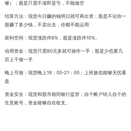
够）；股是只需不涨即是亏，不能做空
结算方法：现货今日赚的钱明日就可再出资；股是不论你一
股赚了多少钱，不卖出去，你都不能运用
8%
10%
获利空间：现货涨跌停
，股是涨跌停
。
80
动用资金：现货只需
元多就可操作一手；股是少也要几
百上千做一手
19
00-21
00
晚上可做：现货晚上
：
：
；上班族也能够无忧看
盘
资金安全：现货和股市相同银行监管；自个帐户转入自个的
生意账号，资金能够自在收支。