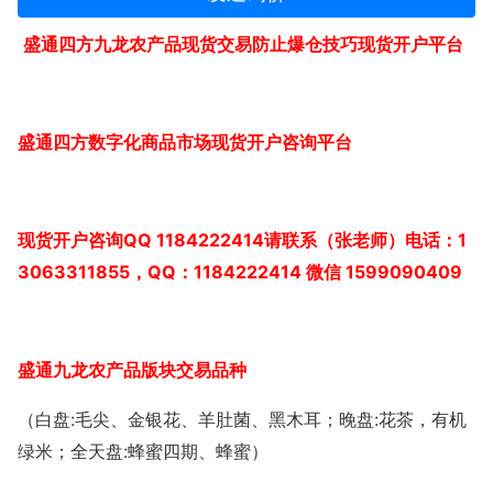
盛通四方九龙农产品现货交易防止爆仓技巧现货开户平台
盛通四方数字化商品市场现货开户咨询平台
QQ 1184222414
1
现货开户咨询
请联系（张老师）电话：
3063311855
QQ
1184222414
1599090409
，
：
微信
盛通九龙农产品版块交易品种
:
:
（白盘
毛尖、金银花、羊肚菌、黑木耳；晚盘
花茶，有机
:
绿米；全天盘
蜂蜜四期、蜂蜜）