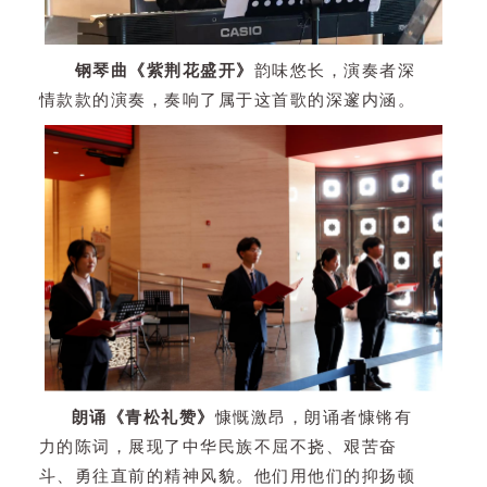
钢琴曲《紫荆花盛开》
韵味悠长，演奏者深
情款款的演奏，奏响了属于这首歌的深邃内涵。
朗诵《青松礼赞》
慷慨激昂，朗诵者慷锵有
力的陈词，展现了中华民族不屈不挠、艰苦奋
斗、勇往直前的精神风貌。他们用他们的抑扬顿