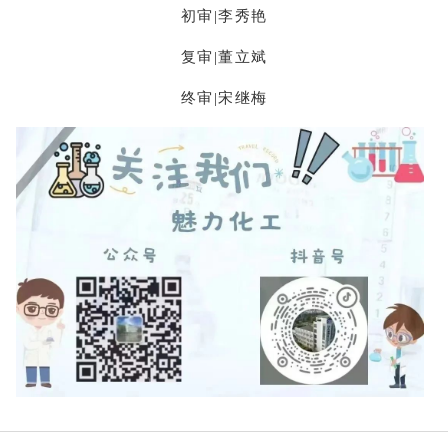
初审|李秀艳
复审|董立斌
终审|宋继梅