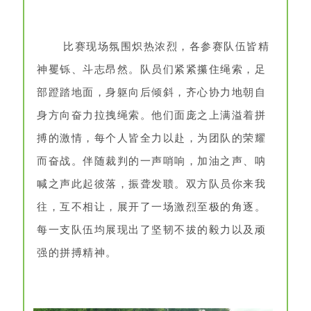
比赛现场氛围炽热浓烈，各参赛队伍皆精
神矍铄、斗志昂然。队员们紧紧攥住绳索，足
部蹬踏地面，身躯向后倾斜，齐心协力地朝自
身方向奋力拉拽绳索。他们面庞之上满溢着拼
搏的激情，每个人皆全力以赴，为团队的荣耀
而奋战。伴随裁判的一声哨响，加油之声、呐
喊之声此起彼落，振聋发聩。双方队员你来我
往，互不相让，展开了一场激烈至极的角逐。
每一支队伍均展现出了坚韧不拔的毅力以及顽
强的拼搏精神。