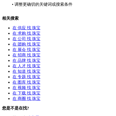
• 调整更确切的关键词或搜索条件
相关搜索
在
供应
找 珠宝
在
求购
找 珠宝
在
公司
找 珠宝
在
团购
找 珠宝
在
展会
找 珠宝
在
招商
找 珠宝
在
品牌
找 珠宝
在
人才
找 珠宝
在
知道
找 珠宝
在
专题
找 珠宝
在
图库
找 珠宝
在
视频
找 珠宝
在
下载
找 珠宝
在
商圈
找 珠宝
您是不是在找?