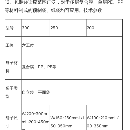
12、包装袋适应范围广泛，对于多层复合膜、单层PE、PP
等材料制成的预制袋、纸袋均可应用。技术参数
型号
300
250
200
工位
六工位
袋子材
复合膜、PP、PE等
料
袋子类
自立袋，平面袋
型
W:200-300m
袋子尺
W:150-260mmL:1
W:100-210mmL:1
mL:200-450m
寸
50-350mm
00-350mm
m